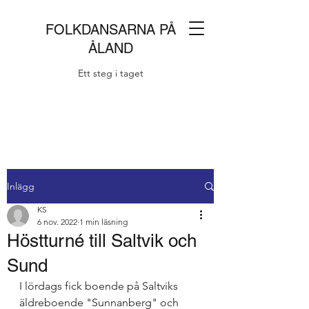
FOLKDANSARNA PÅ
ÅLAND
Ett steg i taget
Inlägg
KS
6 nov. 2022
1 min läsning
Höstturné till Saltvik och
Sund
I lördags fick boende på Saltviks 
äldreboende "Sunnanberg" och 