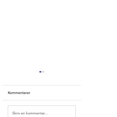
Kommentarer
Nordlek i Arendal/Norge
Tre händelserika
Skriv en kommentar...
uppträdanden på 