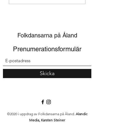
vecka
Folkdansarna på Åland
Prenumerationsformulär
Skicka
©2020 i uppdrag av Folkdansarna på Åland.
Alandic
Media, Karsten Steiner